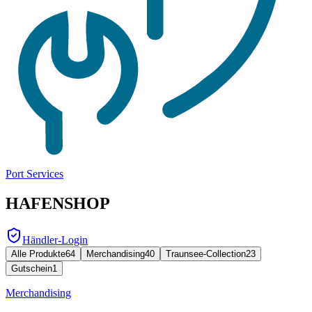
Port Services
HAFENSHOP
Händler-Login
Alle Produkte
64
Merchandising
40
Traunsee-Collection
23
Gutschein
1
Merchandising